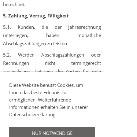
berechnet.
5. Zahlung, Verzug, Fälligkeit
5.1. Kunden, die der Jahresrechnung
unterliegen, haben monatliche
Abschlagszahlungen zu leisten.
5.2. Werden Abschlagszahlungen oder
Rechnungen nicht termingerecht
ausgeglichen, betragen die Kosten für jede
schriftliche Mahnung 5,11 EURO.
Diese Website benutzt Cookies, um
5.3. Bei Fristenüberschreitung werden
Ihnen das beste Erlebnis zu
Verzugszinsen in Höhe von 5 % p.a. über dem
ermöglichen. Weiterführende
Informationen erhalten Sie in unserer
jeweiligen Basiszinssatz gemäß § 247 BGB
Datenschutzerklärung.
berechnet.
5.4. Die zu entrichtenden Beträge sind 14 Tage
NUR NOTWENDIGE
nach Zugang der Rechnung fällig.