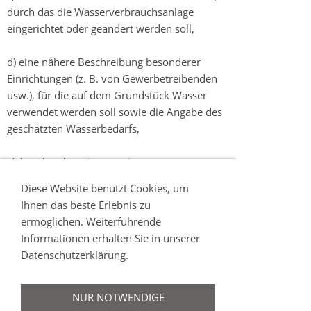
durch das die Wasserverbrauchsanlage
eingerichtet oder geändert werden soll,
d) eine nähere Beschreibung besonderer
Einrichtungen (z. B. von Gewerbetreibenden
usw.), für die auf dem Grundstück Wasser
verwendet werden soll sowie die Angabe des
geschätzten Wasserbedarfs,
e) Angabe über eine etwaige
Eigengewinnungsanlage,
Diese Website benutzt Cookies, um
Ihnen das beste Erlebnis zu
f) im Falle des 3 der
ermöglichen. Weiterführende
Wasserverordnungssatzung die
Informationen erhalten Sie in unserer
Verpflichtungserklärung zur Übernahme der
Datenschutzerklärung.
mit dem Bau und Betrieb
zusammenhängenden Mehrkosten.
NUR NOTWENDIGE