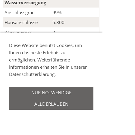
Wasserversorgung
Anschlussgrad
99%
Hausanschlüsse
5.300
Wasserwerke
2
Hauptleitungen
260.000 m
Diese Website benutzt Cookies, um
Reinwassermenge
800.000 m
Ihnen das beste Erlebnis zu
ermöglichen. Weiterführende
Betriebszweig
Informationen erhalten Sie in unserer
Abwasserentsorgung
Datenschutzerklärung.
Anschlussgrad
77 %
zentral
NUR NOTWENDIGE
Hausanschlüsse
3800
zentral
ALLE ERLAUBEN
Kläranlagen
6 Stück
Pumpwerke
61 Stück
Hauptkanäle
90.000 m